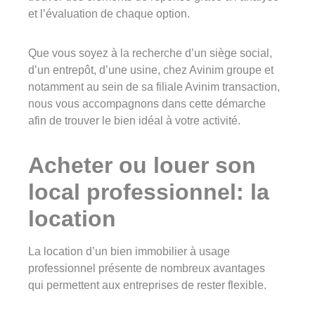
et l’évaluation de chaque option.
Groupe Avinim
Que vous soyez à la recherche d’un siège social,
03 29 22 30 00
d’un entrepôt, d’une usine, c
hez Avinim groupe et
Lundi au vendredi ( 8h00 – 17h00 )
notamment au sein de sa filiale Avinim transaction,
nous vous accompagnons dans cette démarche
Avinim Construction
afin de trouver le bien idéal à votre activité.
03 29 29 09 97
Acheter ou louer son
Lundi au vendredi ( 8h00 – 17h00 )
local professionnel: la
location
La location d’un bien immobilier à usage
professionnel présente de nombreux avantages
qui permettent aux entreprises de rester flexible.