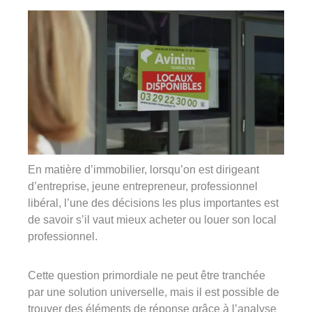
360°
À propos
Réferences
Actualités
En matière d’immobilier, lorsqu’on est dirigeant
d’entreprise, jeune entrepreneur, professionnel
libéral, l’une des décisions les plus importantes est
Découvrir Avinim
de savoir s’il vaut mieux acheter ou louer son local
Ensemble en confiance
professionnel.
Cette question primordiale ne peut être tranchée
par une solution universelle, mais il est possible de
trouver des éléments de réponse grâce à l’analyse