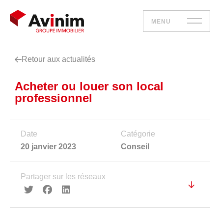
MENU
Retour aux actualités
Vos besoins
Acheter ou louer son local
Nos solutions
professionnel
Le groupe
Date
Catégorie
Réalisations
20 janvier 2023
Conseil
Nous rejoindre
Partager sur les réseaux
Accueil