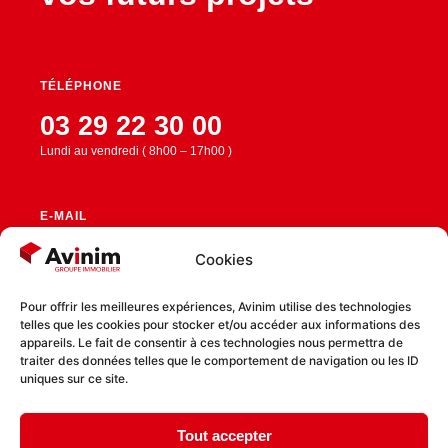
TÉLÉPHONE
03 29 22 30 00
Lundi au vendredi ( 8h00 – 17h00 )
E-MAIL
contact@avinim.fr
Cookies
Pour offrir les meilleures expériences, Avinim utilise des technologies
telles que les cookies pour stocker et/ou accéder aux informations des
RESTEZ CONNECTÉ
appareils. Le fait de consentir à ces technologies nous permettra de
traiter des données telles que le comportement de navigation ou les ID
uniques sur ce site.
Tout accepter