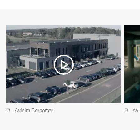
GLISSER
Avinim Corporate
Avi