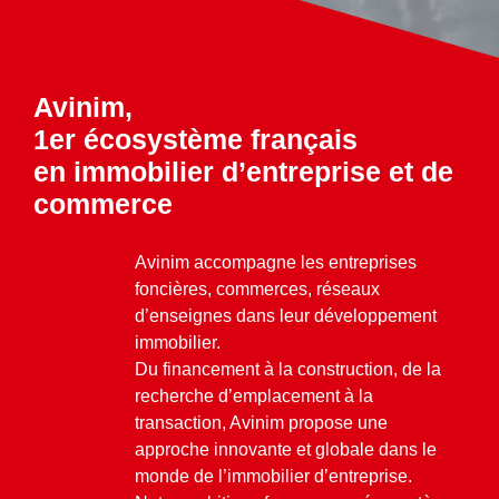
360°
À propos
Réferences
Avinim,
1er écosystème français
Actualités
en immobilier d’entreprise et de
commerce
Avinim accompagne les entreprises
Découvrir Avinim
foncières, commerces, réseaux
Ensemble en confiance
d’enseignes dans leur développement
immobilier.
Du financement à la construction, de la
recherche d’emplacement à la
transaction, Avinim propose une
approche innovante et globale dans le
Groupe Avinim
monde de l’immobilier d’entreprise.