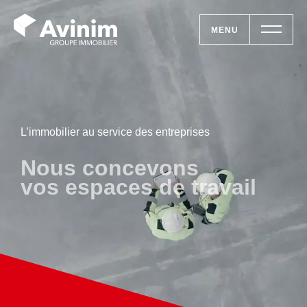
MENU
Vos besoins
Nos solutions
L’immobilier au service des entreprises
Le groupe
Nous construisons
vos batiments
Réalisations
Nous rejoindre
Accueil