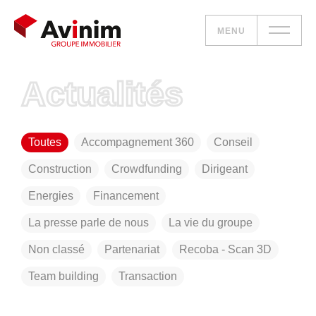
MENU
Actualités
Vos besoins
Nos solutions
Toutes
Accompagnement 360
Conseil
Le groupe
Construction
Crowdfunding
Dirigeant
Energies
Financement
Réalisations
La presse parle de nous
La vie du groupe
Nous rejoindre
Non classé
Partenariat
Recoba - Scan 3D
Team building
Transaction
Accueil