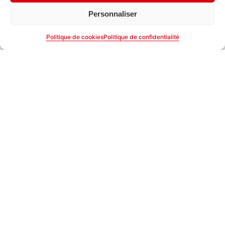
Personnaliser
Politique de cookies
Politique de confidentialité
Le Groupe Avinim présent à
Le complexe de loisirs
la matinale Ambassadeurs
indoor Labellemontagne :
des Vosges® chez
un projet dans les temps,
Linvosges
ouvert au public dans
quelques semaines !
Donnons vie à
vos futurs projets