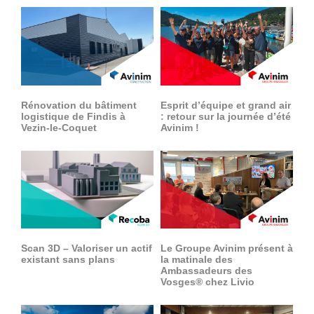
360°
À propos
Réferences
Actualités
Rénovation du bâtiment
Esprit d’équipe et grand air
logistique de Findis à
: retour sur la journée d’été
Vezin-le-Coquet
Avinim !
Découvrir Avinim
Ensemble en confiance
Scan 3D – Valoriser un actif
Le Groupe Avinim présent à
existant sans plans
la matinale des
Ambassadeurs des
Vosges® chez Livio