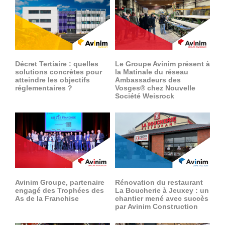
Groupe Avinim
03 29 22 30 00
Lundi au vendredi ( 8h00 – 17h00 )
Décret Tertiaire : quelles
Le Groupe Avinim présent à
solutions concrètes pour
la Matinale du réseau
atteindre les objectifs
Ambassadeurs des
Avinim Construction
réglementaires ?
Vosges® chez Nouvelle
Société Weisrock
03 29 29 09 97
Lundi au vendredi ( 8h00 – 17h00 )
Avinim Groupe, partenaire
Rénovation du restaurant
engagé des Trophées des
La Boucherie à Jeuxey : un
As de la Franchise
chantier mené avec succès
par Avinim Construction