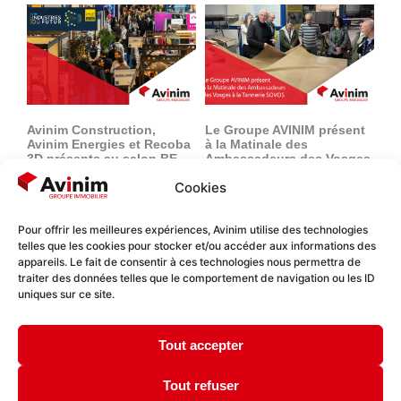
Avinim Construction,
Le Groupe AVINIM présent
Avinim Energies et Recoba
à la Matinale des
3D présents au salon BE
Ambassadeurs des Vosges
industrie du futur à
à la Tannerie SOVOS
Cookies
Mulhouse les 25 et 26
novembre 2025.
Pour offrir les meilleures expériences, Avinim utilise des technologies
telles que les cookies pour stocker et/ou accéder aux informations des
appareils. Le fait de consentir à ces technologies nous permettra de
traiter des données telles que le comportement de navigation ou les ID
uniques sur ce site.
Tout accepter
Centrale photovoltaïque du
Réseau Brokers devient
complexe Labellemontagne
Avinim Réseau Brokers
: la mise en service apporte
Immobilier d’Entreprise et
Tout refuser
les résultats attendus
de Commerce