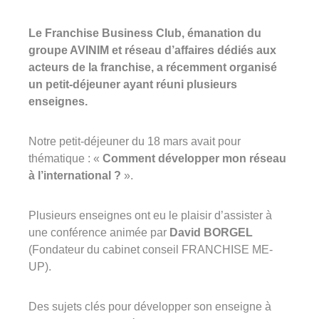
360°
À propos
Le Franchise Business Club, émanation du
groupe AVINIM et réseau d’affaires dédiés aux
Réferences
acteurs de la franchise, a récemment organisé
un petit-déjeuner ayant réuni plusieurs
Actualités
enseignes.
Notre petit-déjeuner du 18 mars avait pour
thématique : «
Comment développer mon réseau
Découvrir Avinim
à l’international ?
».
Ensemble en confiance
Plusieurs enseignes ont eu le plaisir d’assister à
une conférence animée par
David BORGEL
(Fondateur du cabinet conseil FRANCHISE ME-
UP).
Groupe Avinim
Des sujets clés pour développer son enseigne à