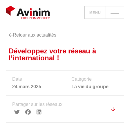
MENU
Retour aux actualités
Vos besoins
Développez votre réseau à
Nos solutions
l’international !
Le groupe
Date
Catégorie
Réalisations
24 mars 2025
La vie du groupe
Nous rejoindre
Partager sur les réseaux
Accueil