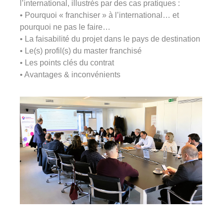
l’international, illustrés par des cas pratiques :
03 29 22 30 00
• Pourquoi « franchiser » à l’international… et
Lundi au vendredi ( 8h00 – 17h00 )
pourquoi ne pas le faire…
• La faisabilité du projet dans le pays de destination
Avinim Construction
• Le(s) profil(s) du master franchisé
• Les points clés du contrat
03 29 29 09 97
• Avantages & inconvénients
Lundi au vendredi ( 8h00 – 17h00 )