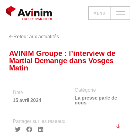
MENU
Retour aux actualités
Vos besoins
AVINIM Groupe : l’interview de
Nos solutions
Martial Demange dans Vosges
Matin
Le groupe
Réalisations
Catégorie
Date
La presse parle de
15 avril 2024
nous
Nous rejoindre
Partager sur les réseaux
Accueil