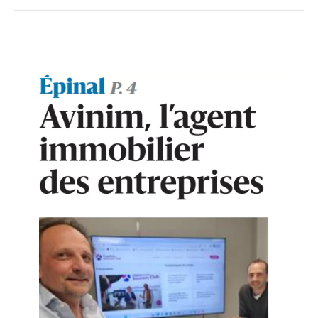
360°
À propos
Réferences
Actualités
Découvrir Avinim
Ensemble en confiance