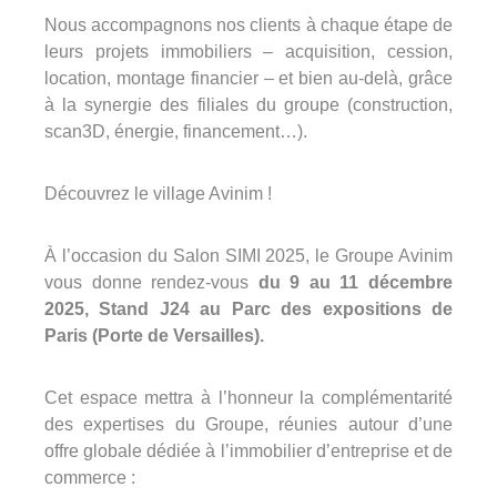
Nous accompagnons nos clients à chaque étape de
Groupe Avinim
leurs projets immobiliers – acquisition, cession,
location, montage financier – et bien au-delà, grâce
03 29 22 30 00
à la synergie des filiales du groupe (construction,
Lundi au vendredi ( 8h00 – 17h00 )
scan3D, énergie, financement…).
Avinim Construction
Découvrez le village Avinim !
03 29 29 09 97
Lundi au vendredi ( 8h00 – 17h00 )
À l’occasion du Salon SIMI 2025, le Groupe Avinim
vous donne rendez-vous
du 9 au 11 décembre
2025, Stand J24 au Parc des expositions de
Paris (Porte de Versailles).
Cet espace mettra à l’honneur la complémentarité
des expertises du Groupe, réunies autour d’une
offre globale dédiée à l’immobilier d’entreprise et de
commerce :