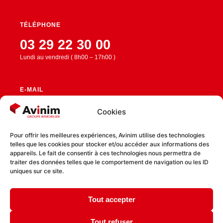
TÉLÉPHONE
03 29 22 30 00
Lundi au vendredi ( 8h00 – 17h00 )
E-MAIL
contact@avinim.fr
Cookies
Pour offrir les meilleures expériences, Avinim utilise des technologies
telles que les cookies pour stocker et/ou accéder aux informations des
RESTEZ CONNECTÉ
appareils. Le fait de consentir à ces technologies nous permettra de
traiter des données telles que le comportement de navigation ou les ID
uniques sur ce site.
Tout accepter
Politique de confidentialité
Politique de cookies
Tout refuser