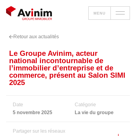
MENU
Retour aux actualités
Vos besoins
Le Groupe Avinim, acteur
Nos solutions
national incontournable de
l’immobilier d’entreprise et de
Le groupe
commerce, présent au Salon SIMI
2025
Réalisations
Nous rejoindre
Date
Catégorie
5 novembre 2025
La vie du groupe
Accueil
Partager sur les réseaux