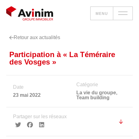
MENU
Retour aux actualités
Vos besoins
Participation à « La Téméraire
Nos solutions
des Vosges »
Le groupe
Catégorie
Date
Réalisations
La vie du groupe
,
23 mai 2022
Team building
Nous rejoindre
Partager sur les réseaux
Accueil