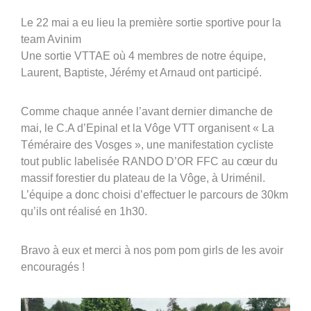
360°
Le 22 mai a eu lieu la première sortie sportive pour la
À propos
team Avinim
Une sortie VTTAE où 4 membres de notre équipe,
Réferences
Laurent, Baptiste, Jérémy et Arnaud ont participé.
Actualités
Comme chaque année l’avant dernier dimanche de
mai, le C.A d’Epinal et la Vôge VTT organisent « La
Téméraire des Vosges », une manifestation cycliste
tout public labelisée RANDO D’OR FFC au cœur du
massif forestier du plateau de la Vôge, à Uriménil.
L’équipe a donc choisi d’effectuer le parcours de 30km
qu’ils ont réalisé en 1h30.
Découvrir Avinim
Ensemble en confiance
Bravo à eux et merci à nos pom pom girls de les avoir
encouragés !