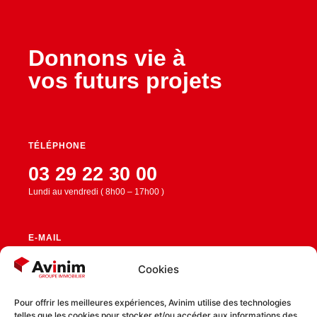
Donnons vie à
vos futurs projets
TÉLÉPHONE
03 29 22 30 00
Lundi au vendredi ( 8h00 – 17h00 )
E-MAIL
contact@avinim.fr
Cookies
Pour offrir les meilleures expériences, Avinim utilise des technologies
telles que les cookies pour stocker et/ou accéder aux informations des
RESTEZ CONNECTÉ