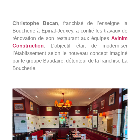
360°
À propos
Christophe Becan
, franchisé de l’enseigne la
Réferences
Boucherie à Epinal-Jeuxey, a confié les travaux de
rénovation de son restaurant aux équipes
Avinim
Actualités
Construction
. L’objectif était de moderniser
l’établissement selon le nouveau concept imaginé
par le groupe Baudaire, détenteur de la franchise La
Boucherie.
Découvrir Avinim
Ensemble en confiance
Groupe Avinim