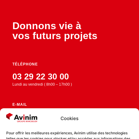
Donnons vie à
vos futurs projets
TÉLÉPHONE
03 29 22 30 00
Lundi au vendredi ( 8h00 – 17h00 )
E-MAIL
contact@avinim.fr
Cookies
Pour offrir les meilleures expériences, Avinim utilise des technologies
telles que les cookies pour stocker et/ou accéder aux informations des
RESTEZ CONNECTÉ