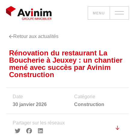
MENU
Retour aux actualités
Vos besoins
Rénovation du restaurant La
Nos solutions
Boucherie à Jeuxey : un chantier
mené avec succès par Avinim
Le groupe
Construction
Réalisations
Date
Catégorie
Nous rejoindre
30 janvier 2026
Construction
Accueil
Partager sur les réseaux