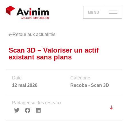
MENU
Retour aux actualités
Vos besoins
Scan 3D – Valoriser un actif
Nos solutions
existant sans plans
Le groupe
Date
Catégorie
Réalisations
12 mai 2026
Recoba - Scan 3D
Nous rejoindre
Partager sur les réseaux
Accueil