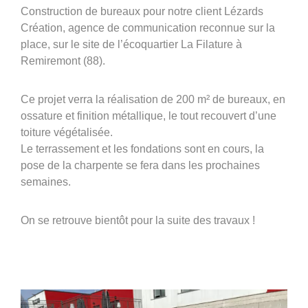
360°
Construction de bureaux pour notre client Lézards
Création, agence de communication reconnue sur la
À propos
place, sur le site de l’écoquartier La Filature à
Réferences
Remiremont (88).
Actualités
Ce projet verra la réalisation de 200 m² de bureaux, en
ossature et finition métallique, le tout recouvert d’une
toiture végétalisée.
Le terrassement et les fondations sont en cours, la
Découvrir Avinim
pose de la charpente se fera dans les prochaines
Ensemble en confiance
semaines.
On se retrouve bientôt pour la suite des travaux !
Groupe Avinim