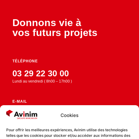
Donnons vie à
vos futurs projets
TÉLÉPHONE
03 29 22 30 00
Lundi au vendredi ( 8h00 – 17h00 )
E-MAIL
contact@avinim.fr
Cookies
Pour offrir les meilleures expériences, Avinim utilise des technologies
telles que les cookies pour stocker et/ou accéder aux informations des
RESTEZ CONNECTÉ