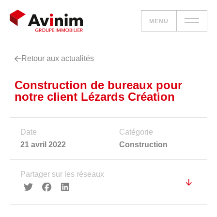
MENU
Retour aux actualités
Vos besoins
Construction de bureaux pour
Nos solutions
notre client Lézards Création
Le groupe
Date
Catégorie
Réalisations
21 avril 2022
Construction
Nous rejoindre
Partager sur les réseaux
Accueil