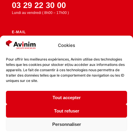
03 29 22 30 00
Lundi au vendredi ( 8h00 – 17h00 )
E-MAIL
contact@avinim.fr
Cookies
Pour offrir les meilleures expériences, Avinim utilise des technologies
telles que les cookies pour stocker et/ou accéder aux informations des
RESTEZ CONNECTÉ
appareils. Le fait de consentir à ces technologies nous permettra de
traiter des données telles que le comportement de navigation ou les ID
uniques sur ce site.
Tout accepter
Politique de confidentialité
Politique de cookies
Tout refuser
Personnaliser