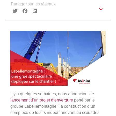
360°
Partager sur les réseaux
À propos
Réferences
Actualités
Découvrir Avinim
Ensemble en confiance
Il y a quelques semaines, nous annoncions le
lancement d’un projet d’envergure
porté par le
groupe Labellemontagne : la construction d’un
Groupe Avinim
complexe de loisirs indoor innovant au cœur des