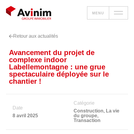
MENU
Retour aux actualités
Vos besoins
Avancement du projet de
Nos solutions
complexe indoor
Labellemontagne : une grue
Le groupe
spectaculaire déployée sur le
chantier !
Réalisations
Nous rejoindre
Catégorie
Date
Construction
,
La vie
8 avril 2025
du groupe
,
Transaction
Accueil