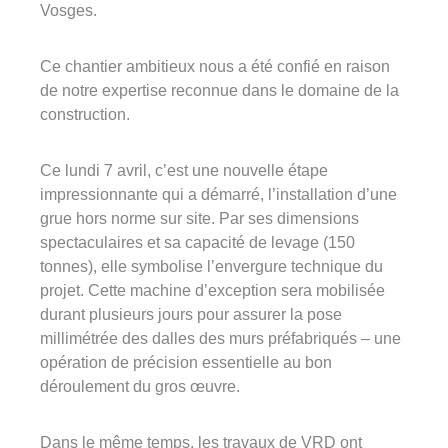
Vosges.
03 29 22 30 00
Lundi au vendredi ( 8h00 – 17h00 )
Ce chantier ambitieux nous a été confié en raison
de notre expertise reconnue dans le domaine de la
Avinim Construction
construction.
03 29 29 09 97
Lundi au vendredi ( 8h00 – 17h00 )
Ce lundi 7 avril, c’est une nouvelle étape
impressionnante qui a démarré, l’installation d’une
grue hors norme sur site. Par ses dimensions
spectaculaires et sa capacité de levage (150
tonnes), elle symbolise l’envergure technique du
projet. Cette machine d’exception sera mobilisée
durant plusieurs jours pour assurer la pose
millimétrée des dalles des murs préfabriqués – une
opération de précision essentielle au bon
déroulement du gros œuvre.
Dans le même temps, les travaux de VRD ont