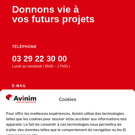
Donnons vie à
vos futurs projets
TÉLÉPHONE
03 29 22 30 00
Lundi au vendredi ( 8h00 – 17h00 )
E-MAIL
contact@avinim.fr
Cookies
Pour offrir les meilleures expériences, Avinim utilise des technologies
telles que les cookies pour stocker et/ou accéder aux informations des
RESTEZ CONNECTÉ
appareils. Le fait de consentir à ces technologies nous permettra de
traiter des données telles que le comportement de navigation ou les ID