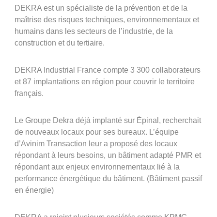
360°
DEKRA est un spécialiste de la prévention et de la
maîtrise des risques techniques, environnementaux et
À propos
humains dans les secteurs de l’industrie, de la
Réferences
construction et du tertiaire.
Actualités
DEKRA Industrial France compte 3 300 collaborateurs
et 87 implantations en région pour couvrir le territoire
français.
Découvrir Avinim
Le Groupe Dekra déjà implanté sur Épinal, recherchait
Ensemble en confiance
de nouveaux locaux pour ses bureaux. L’équipe
d’Avinim Transaction leur a proposé des locaux
répondant à leurs besoins, un bâtiment adapté PMR et
répondant aux enjeux environnementaux lié à la
performance énergétique du bâtiment. (Bâtiment passif
en énergie)
Groupe Avinim