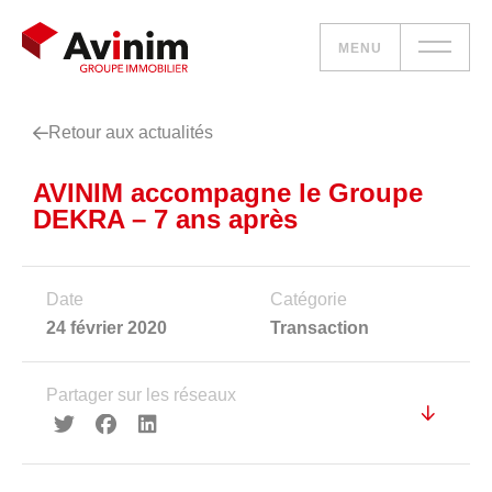
MENU
Retour aux actualités
Vos besoins
AVINIM accompagne le Groupe
Nos solutions
DEKRA – 7 ans après
Le groupe
Date
Catégorie
Réalisations
24 février 2020
Transaction
Nous rejoindre
Partager sur les réseaux
Accueil