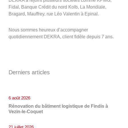
DEKRA a rejoint plusieurs sociétés comme KPMG,
03 29 22 30 00
Fidal, Banque Crédit du nord Kolb, La Mondiale,
Lundi au vendredi ( 8h00 – 17h00 )
Bragard, Mauffrey, rue Léo Valentin à Epinal.
Avinim Construction
Nous sommes heureux d’accompagner
quotidiennement DEKRA, client fidèle depuis 7 ans.
03 29 29 09 97
Lundi au vendredi ( 8h00 – 17h00 )
Derniers articles
6 août 2026
Rénovation du bâtiment logistique de Findis à
Vezin-le-Coquet
21 juillet 2026