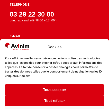
TÉLÉPHONE
03 29 22 30 00
Lundi au vendredi ( 8h00 – 17h00 )
E-MAIL
contact@avinim.fr
Cookies
Pour offrir les meilleures expériences, Avinim utilise des technologies
telles que les cookies pour stocker et/ou accéder aux informations des
RESTEZ CONNECTÉ
appareils. Le fait de consentir à ces technologies nous permettra de
traiter des données telles que le comportement de navigation ou les ID
uniques sur ce site.
Tout accepter
Politique de confidentialité
Politique de cookies
Tout refuser