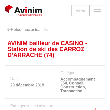
MENU
Retour aux actualités
Vos besoins
AVINIM bailleur de CASINO -
Nos solutions
Station de ski des CARROZ
D’ARRACHE (74)
Le groupe
Réalisations
Catégorie
Date
Accompagnement
360
,
Conseil
,
Nous rejoindre
23 décembre 2019
Construction
,
Transaction
Accueil
Partager sur les réseaux