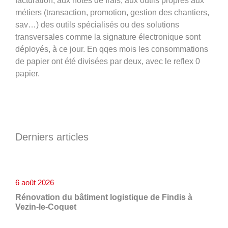
facturation, aux notes de frais, aux outils propres aux
03 29 22 30 00
métiers (transaction, promotion, gestion des chantiers,
Lundi au vendredi ( 8h00 – 17h00 )
sav…) des outils spécialisés ou des solutions
transversales comme la signature électronique sont
Avinim Construction
déployés, à ce jour. En qqes mois les consommations
de papier ont été divisées par deux, avec le reflex 0
03 29 29 09 97
papier.
Lundi au vendredi ( 8h00 – 17h00 )
Derniers articles
6 août 2026
Rénovation du bâtiment logistique de Findis à
Vezin-le-Coquet