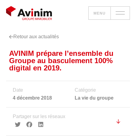
MENU
Retour aux actualités
Vos besoins
AVINIM prépare l’ensemble du
Nos solutions
Groupe au basculement 100%
digital en 2019.
Le groupe
Réalisations
Date
Catégorie
4 décembre 2018
La vie du groupe
Nous rejoindre
Partager sur les réseaux
Accueil