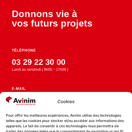
Donnons vie à
vos futurs projets
TÉLÉPHONE
03 29 22 30 00
Lundi au vendredi ( 8h00 – 17h00 )
E-MAIL
contact@avinim.fr
Cookies
Pour offrir les meilleures expériences, Avinim utilise des technologies
telles que les cookies pour stocker et/ou accéder aux informations des
RESTEZ CONNECTÉ
appareils. Le fait de consentir à ces technologies nous permettra de
traiter des données telles que le comportement de navigation ou les ID