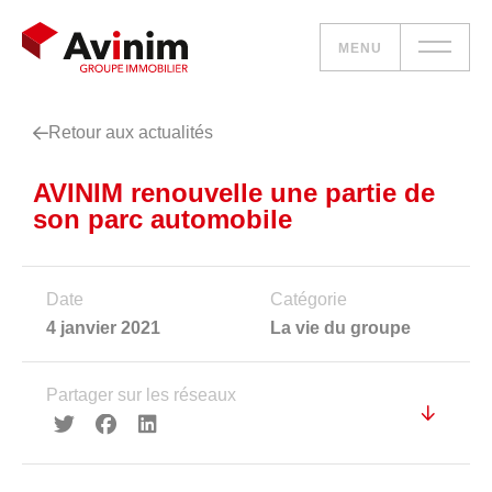
MENU
Retour aux actualités
Vos besoins
AVINIM renouvelle une partie de
Nos solutions
son parc automobile
Le groupe
Date
Catégorie
Réalisations
4 janvier 2021
La vie du groupe
Nous rejoindre
Partager sur les réseaux
Accueil