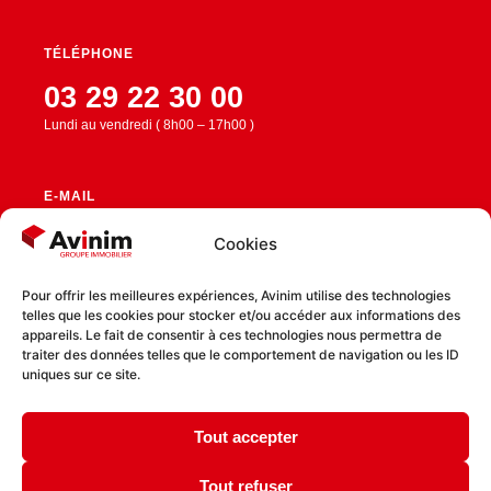
TÉLÉPHONE
03 29 22 30 00
Lundi au vendredi ( 8h00 – 17h00 )
E-MAIL
contact@avinim.fr
Cookies
Pour offrir les meilleures expériences, Avinim utilise des technologies
telles que les cookies pour stocker et/ou accéder aux informations des
RESTEZ CONNECTÉ
appareils. Le fait de consentir à ces technologies nous permettra de
traiter des données telles que le comportement de navigation ou les ID
uniques sur ce site.
Tout accepter
Politique de confidentialité
Politique de cookies
Tout refuser