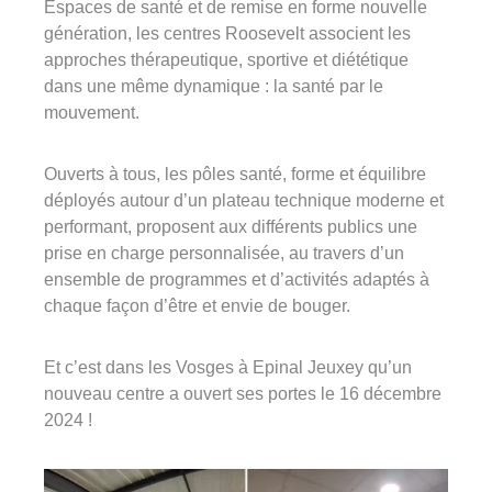
Espaces de santé et de remise en forme nouvelle
03 29 22 30 00
génération, les centres Roosevelt associent les
Lundi au vendredi ( 8h00 – 17h00 )
approches thérapeutique, sportive et diététique
dans une même dynamique : la santé par le
Avinim Construction
mouvement.
03 29 29 09 97
Ouverts à tous, les pôles santé, forme et équilibre
Lundi au vendredi ( 8h00 – 17h00 )
déployés autour d’un plateau technique moderne et
performant, proposent aux différents publics une
prise en charge personnalisée, au travers d’un
ensemble de programmes et d’activités adaptés à
chaque façon d’être et envie de bouger.
Et c’est dans les Vosges à Epinal Jeuxey qu’un
nouveau centre a ouvert ses portes le 16 décembre
2024 !