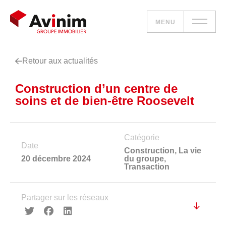
MENU
Retour aux actualités
Vos besoins
Construction d’un centre de
Nos solutions
soins et de bien-être Roosevelt
Le groupe
Catégorie
Réalisations
Date
Construction
,
La vie
20 décembre 2024
du groupe
,
Transaction
Nous rejoindre
Partager sur les réseaux
Accueil