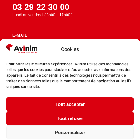
03 29 22 30 00
Lundi au vendredi ( 8h00 – 17h00 )
E-MAIL
contact@avinim.fr
Cookies
Pour offrir les meilleures expériences, Avinim utilise des technologies
telles que les cookies pour stocker et/ou accéder aux informations des
RESTEZ CONNECTÉ
appareils. Le fait de consentir à ces technologies nous permettra de
traiter des données telles que le comportement de navigation ou les ID
uniques sur ce site.
Tout accepter
Politique de confidentialité
Politique de cookies
Tout refuser
Personnaliser