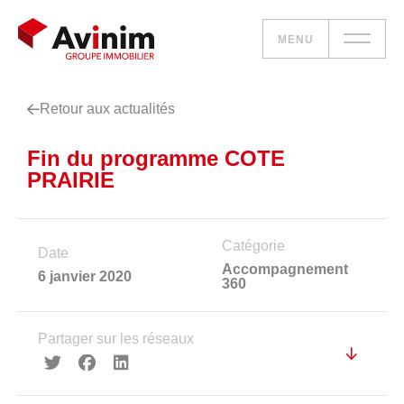
MENU
Retour aux actualités
Vos besoins
Fin du programme COTE
Nos solutions
PRAIRIE
Le groupe
Catégorie
Date
Réalisations
Accompagnement
6 janvier 2020
360
Nous rejoindre
Partager sur les réseaux
Accueil