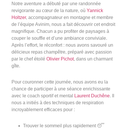
Notre aventure a débuté par une randonnée
revigorante au cœur de la nature, où
Yannick
Groupe Avinim
Holtzer
, accompagnateur en montagne et membre
03 29 22 30 00
de l’équipe Avinim, nous a fait découvrir cet endroit
Lundi au vendredi ( 8h00 – 17h00 )
magnifique. Chacun a pu profiter de paysages à
couper le souffle et d’une ambiance conviviale.
Après l’effort, le réconfort : nous avons savouré un
Avinim Construction
délicieux repas champêtre, préparé avec passion
par le chef étoilé
Olivier Pichot
, dans un charmant
03 29 29 09 97
gîte.
Lundi au vendredi ( 8h00 – 17h00 )
Pour couronner cette journée, nous avons eu la
chance de participer à une séance enrichissante
avec le coach sportif et mental
Laurent Duchêne
. Il
nous a initiés à des techniques de respiration
incroyablement efficaces pour :
Trouver le sommeil plus rapidement 😴