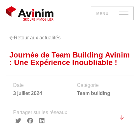
MENU
Retour aux actualités
Vos besoins
Journée de Team Building Avinim
Nos solutions
: Une Expérience Inoubliable !
Le groupe
Date
Catégorie
Réalisations
3 juillet 2024
Team building
Nous rejoindre
Partager sur les réseaux
Accueil