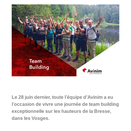
360°
À propos
Réferences
Actualités
Découvrir Avinim
Le 28 juin dernier, toute l’équipe d’Avinim a eu
Ensemble en confiance
l’occasion de vivre une journée de team building
exceptionnelle sur les hauteurs de la Bresse,
dans les Vosges.