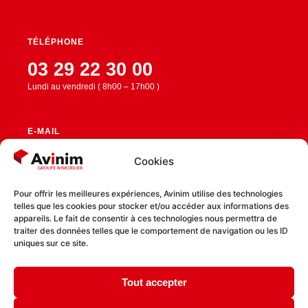
TÉLÉPHONE
03 29 22 30 00
Lundi au vendredi ( 8h00 – 17h00 )
E-MAIL
contact@avinim.fr
Cookies
Pour offrir les meilleures expériences, Avinim utilise des technologies
telles que les cookies pour stocker et/ou accéder aux informations des
RESTEZ CONNECTÉ
appareils. Le fait de consentir à ces technologies nous permettra de
traiter des données telles que le comportement de navigation ou les ID
uniques sur ce site.
Tout accepter
Politique de confidentialité
Politique de cookies