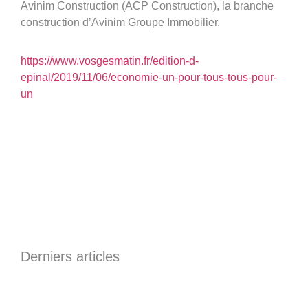
Avinim Construction (ACP Construction), la branche
construction d’Avinim Groupe Immobilier.
Groupe Avinim
03 29 22 30 00
https://www.vosgesmatin.fr/edition-d-
Lundi au vendredi ( 8h00 – 17h00 )
epinal/2019/11/06/economie-un-pour-tous-tous-pour-
un
Avinim Construction
03 29 29 09 97
Lundi au vendredi ( 8h00 – 17h00 )
Derniers articles