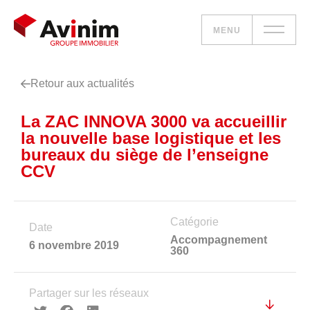
MENU
Retour aux actualités
Vos besoins
La ZAC INNOVA 3000 va accueillir
Nos solutions
la nouvelle base logistique et les
bureaux du siège de l’enseigne
Le groupe
CCV
Réalisations
Catégorie
Date
Nous rejoindre
Accompagnement
6 novembre 2019
360
Accueil
Partager sur les réseaux