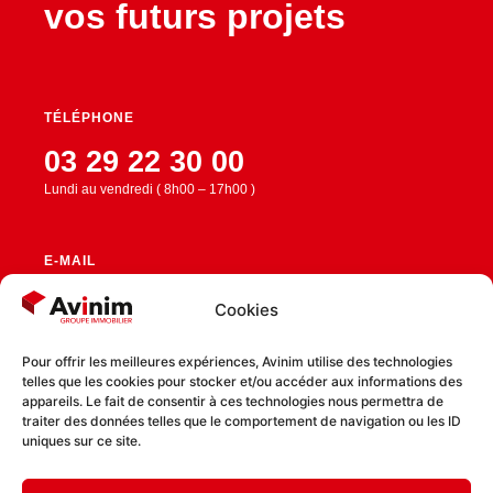
vos futurs projets
TÉLÉPHONE
03 29 22 30 00
Lundi au vendredi ( 8h00 – 17h00 )
E-MAIL
contact@avinim.fr
Cookies
Pour offrir les meilleures expériences, Avinim utilise des technologies
telles que les cookies pour stocker et/ou accéder aux informations des
RESTEZ CONNECTÉ
appareils. Le fait de consentir à ces technologies nous permettra de
traiter des données telles que le comportement de navigation ou les ID
uniques sur ce site.