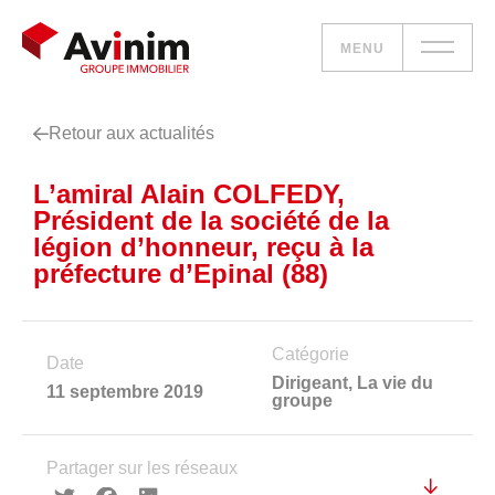
MENU
Retour aux actualités
Vos besoins
L’amiral Alain COLFEDY,
Nos solutions
Président de la société de la
légion d’honneur, reçu à la
Le groupe
préfecture d’Epinal (88)
Réalisations
Catégorie
Date
Nous rejoindre
Dirigeant
,
La vie du
11 septembre 2019
groupe
Accueil
Partager sur les réseaux