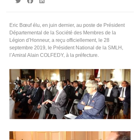
360°
À propos
Eric Bœuf élu, en juin dernier, au poste de Président
Réferences
Départemental de la Société des Membres de la
Actualités
Légion d’Honneur, a reçu officiellement, le 28
septembre 2019, le Président National de la SMLH,
l’Amiral Alain COLFEDY, à la préfecture.
Découvrir Avinim
Ensemble en confiance