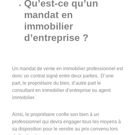
Qu’est-ce qu’un
Groupe Avinim
mandat en
immobilier
03 29 22 30 00
Lundi au vendredi ( 8h00 – 17h00 )
d’entreprise ?
Avinim Construction
03 29 29 09 97
Un mandat de vente en immobilier professionnel est
Lundi au vendredi ( 8h00 – 17h00 )
donc un contrat signé entre deux parties. D’une
part, le propriétaire du bien, d’autre part le
consultant en immobilier d’entreprise ou agent
immobilier.
Ainsi, le propriétaire confie son bien à un
professionnel qui devra engager tous les moyens à
sa disposition pour le vendre au prix convenu lors