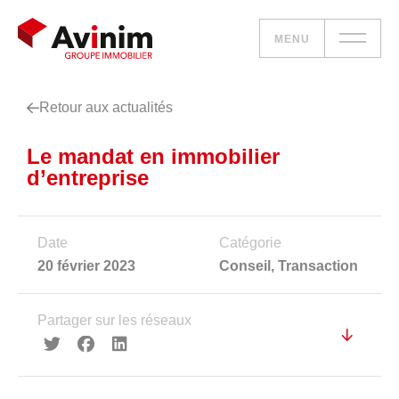
MENU
Retour aux actualités
Vos besoins
Le mandat en immobilier
Nos solutions
d’entreprise
Le groupe
Date
Catégorie
Réalisations
20 février 2023
Conseil
,
Transaction
Nous rejoindre
Partager sur les réseaux
Accueil