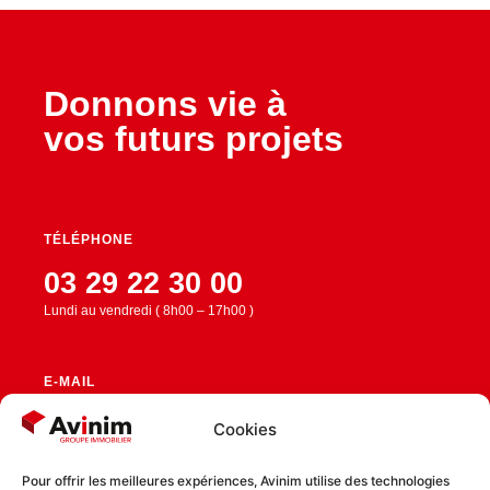
Donnons vie à
vos futurs projets
TÉLÉPHONE
03 29 22 30 00
Lundi au vendredi ( 8h00 – 17h00 )
E-MAIL
contact@avinim.fr
Cookies
Pour offrir les meilleures expériences, Avinim utilise des technologies