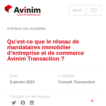
MENU
Retour aux actualités
Vos besoins
Qu’est-ce que le réseau de
Nos solutions
mandataires immobilier
d’entreprise et de commerce
Le groupe
Avinim Transaction ?
Réalisations
Date
Catégorie
Nous rejoindre
9 janvier 2024
Conseil
,
Transaction
Accueil
Partager sur les réseaux