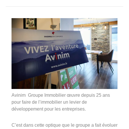
360°
À propos
Réferences
Actualités
Découvrir Avinim
Avinim Groupe Immobilier œuvre depuis 25 ans
Ensemble en confiance
pour faire de l’immobilier un levier de
développement pour les entreprises.
C’est dans cette optique que le groupe a fait évoluer