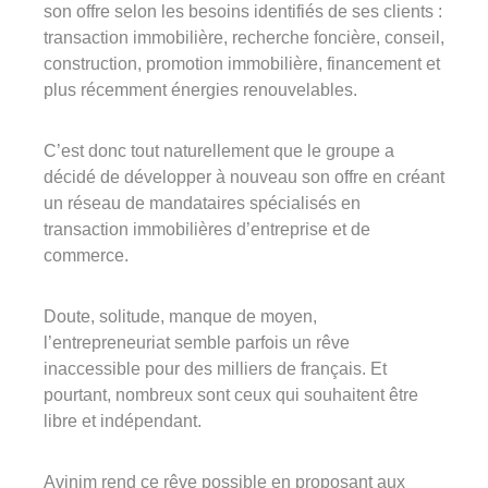
son offre selon les besoins
identifiés
de ses clients :
transaction immobilière, recherche foncière, conseil,
Groupe Avinim
construction, promotion immobilière, financement et
plus récemment énergies renouvelables.
03 29 22 30 00
Lundi au vendredi ( 8h00 – 17h00 )
C’est donc tout naturellement que le groupe a
Avinim Construction
décidé de développer à nouveau son offre en créant
un réseau de mandataires spécialisés en
03 29 29 09 97
transaction immobilières d’entreprise et de
Lundi au vendredi ( 8h00 – 17h00 )
commerce.
Doute, solitude, manque de moyen,
l’entrepreneuriat semble parfois un rêve
inaccessible pour des milliers de français.
Et
pourtant, nombreux sont ceux qui souhaitent être
libre et indépendant.
Avinim rend ce rêve possible en proposant aux