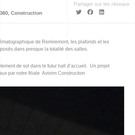
Partager sur les réseaux
360
,
Construction
ématographique de Remiremont, les plafonds et les
posés dans presque la totalité des salles.
ement de sol dans le futur hall d’accueil. Un projet
ux par notre filiale Avinim Construction