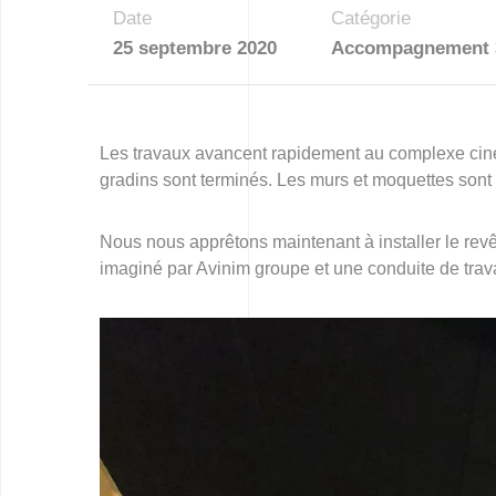
Date
Catégorie
25 septembre 2020
Accompagnement 
Les travaux avancent rapidement au complexe cin
gradins sont terminés. Les murs et moquettes sont 
Nous nous apprêtons maintenant à installer le revêt
imaginé par Avinim groupe et une conduite de trava