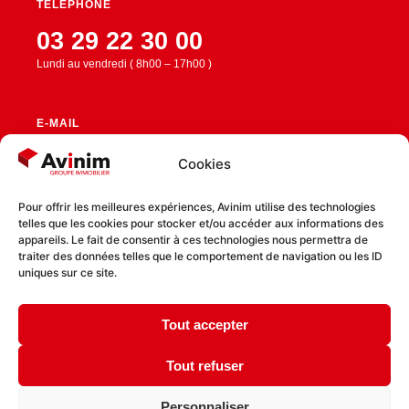
TÉLÉPHONE
03 29 22 30 00
Lundi au vendredi ( 8h00 – 17h00 )
E-MAIL
contact@avinim.fr
Cookies
Pour offrir les meilleures expériences, Avinim utilise des technologies
telles que les cookies pour stocker et/ou accéder aux informations des
RESTEZ CONNECTÉ
appareils. Le fait de consentir à ces technologies nous permettra de
traiter des données telles que le comportement de navigation ou les ID
uniques sur ce site.
Tout accepter
Politique de confidentialité
Politique de cookies
Tout refuser
Personnaliser