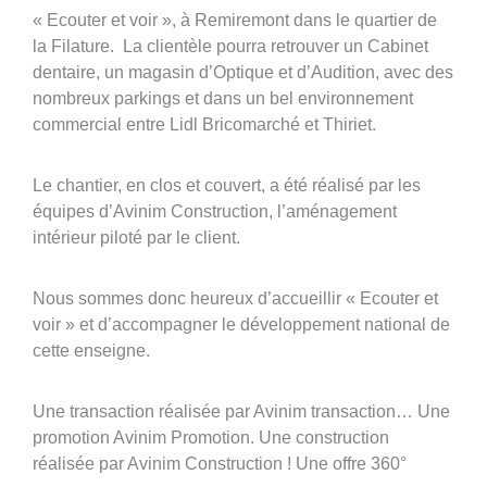
« Ecouter et voir », à Remiremont dans le quartier de
Groupe Avinim
la Filature. La clientèle pourra retrouver un Cabinet
dentaire, un magasin d’Optique et d’Audition, avec des
03 29 22 30 00
nombreux parkings et dans un bel environnement
Lundi au vendredi ( 8h00 – 17h00 )
commercial entre Lidl Bricomarché et Thiriet.
Avinim Construction
Le chantier, en clos et couvert, a été réalisé par les
équipes d’Avinim Construction, l’aménagement
03 29 29 09 97
intérieur piloté par le client.
Lundi au vendredi ( 8h00 – 17h00 )
Nous sommes donc heureux d’accueillir « Ecouter et
voir » et d’accompagner le développement national de
cette enseigne.
Une transaction réalisée par Avinim transaction… Une
promotion Avinim Promotion. Une construction
réalisée par Avinim Construction ! Une offre 360°