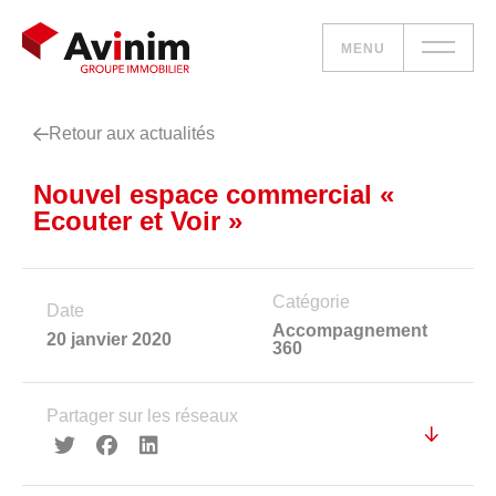
MENU
Retour aux actualités
Vos besoins
Nouvel espace commercial «
Nos solutions
Ecouter et Voir »
Le groupe
Catégorie
Date
Réalisations
Accompagnement
20 janvier 2020
360
Nous rejoindre
Partager sur les réseaux
Accueil