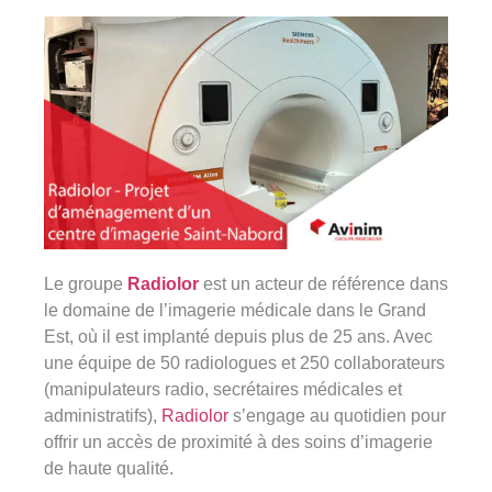
360°
À propos
Réferences
Actualités
Découvrir Avinim
Le groupe
Radiolor
est un acteur de référence dans
Ensemble en confiance
le domaine de l’imagerie médicale dans le Grand
Est, où il est implanté depuis plus de 25 ans. Avec
une équipe de 50 radiologues et 250 collaborateurs
(manipulateurs radio, secrétaires médicales et
administratifs),
Radiolor
s’engage au quotidien pour
offrir un accès de proximité à des soins d’imagerie
Groupe Avinim
de haute qualité.