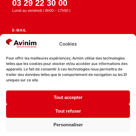
03 29 22 30 00
Lundi au vendredi ( 8h00 – 17h00 )
E-MAIL
contact@avinim.fr
Cookies
Pour offrir les meilleures expériences, Avinim utilise des technologies
telles que les cookies pour stocker et/ou accéder aux informations des
RESTEZ CONNECTÉ
appareils. Le fait de consentir à ces technologies nous permettra de
traiter des données telles que le comportement de navigation ou les ID
uniques sur ce site.
Tout accepter
Politique de confidentialité
Politique de cookies
Tout refuser
Personnaliser
Lézards
Création
Site réalisé par