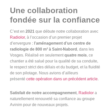
03 29 22 30 00
Une collaboration
Lundi au vendredi ( 8h00 – 17h00 )
fondée sur la confiance
Avinim Construction
C’est en
2021
que débute notre collaboration avec
03 29 29 09 97
Radiolor
, à l’occasion d’un premier projet
Lundi au vendredi ( 8h00 – 17h00 )
d’envergure :
l’aménagement d’un centre de
radiologie de 800 m² à Saint-Nabord
, dans les
Vosges. Réalisé en seulement
quatre mois
, ce
chantier a été salué pour la qualité de sa conduite,
le respect strict des délais et du budget, et la fluidité
de son pilotage. Nous avions d’ailleurs
présenté
cette opération dans un précédent article
.
Satisfait de notre accompagnement
,
Radiolor
a
naturellement renouvelé sa confiance au groupe
Avinim pour de nouveaux projets.