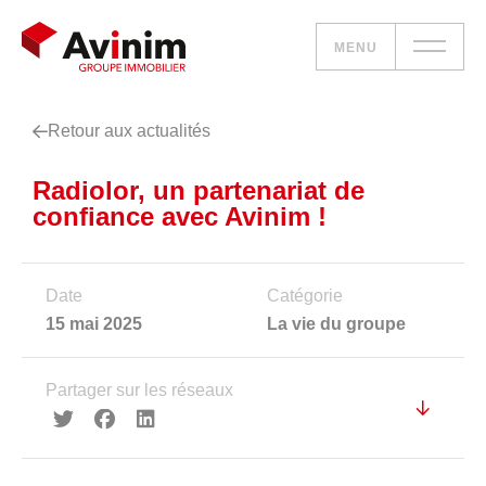
MENU
Retour aux actualités
Vos besoins
Radiolor, un partenariat de
Nos solutions
confiance avec Avinim !
Le groupe
Date
Catégorie
Réalisations
15 mai 2025
La vie du groupe
Nous rejoindre
Partager sur les réseaux
Accueil