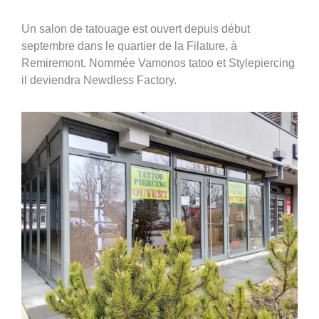
360°
Un salon de tatouage est ouvert depuis début
À propos
septembre dans le quartier de la Filature, à
Réferences
Remiremont. Nommée Vamonos tatoo et Stylepiercing
il deviendra Newdless Factory.
Actualités
Découvrir Avinim
Ensemble en confiance