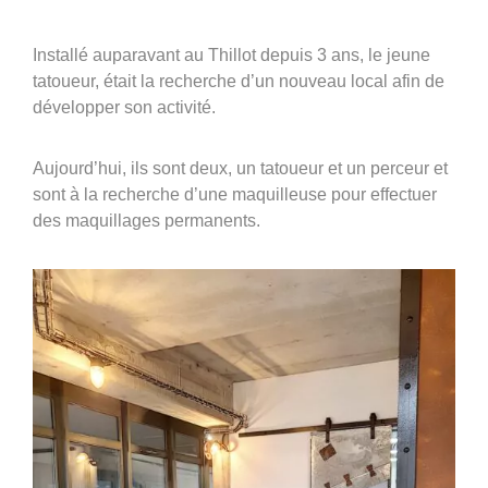
Groupe Avinim
Installé auparavant au Thillot depuis 3 ans, le jeune
tatoueur, était la recherche d’un nouveau local afin de
03 29 22 30 00
développer son activité.
Lundi au vendredi ( 8h00 – 17h00 )
Aujourd’hui, ils sont deux, un tatoueur et un perceur et
Avinim Construction
sont à la recherche d’une maquilleuse pour effectuer
des maquillages permanents.
03 29 29 09 97
Lundi au vendredi ( 8h00 – 17h00 )