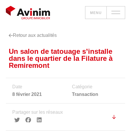
MENU
Retour aux actualités
Vos besoins
Un salon de tatouage s’installe
Nos solutions
dans le quartier de la Filature à
Remiremont
Le groupe
Réalisations
Date
Catégorie
8 février 2021
Transaction
Nous rejoindre
Partager sur les réseaux
Accueil