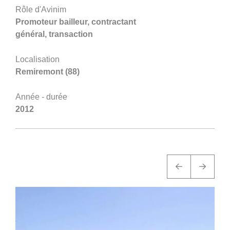
360°
Rôle d'Avinim
À propos
Promoteur bailleur, contractant
général, transaction
Réferences
Localisation
Actualités
Remiremont (88)
Année - durée
2012
Découvrir Avinim
Ensemble en confiance