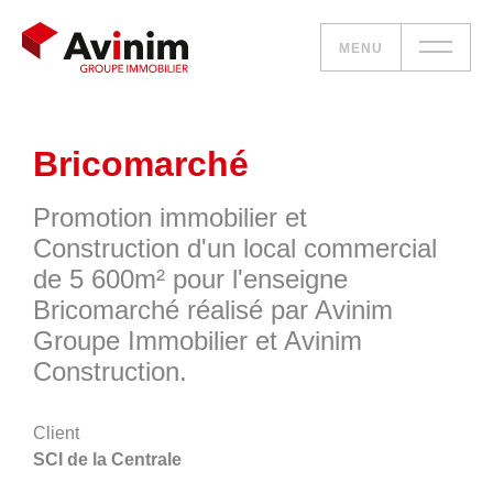
MENU
Vos besoins
Bricomarché
Nos solutions
Promotion immobilier et
Construction d'un local commercial
Le groupe
de 5 600m² pour l'enseigne
Bricomarché réalisé par Avinim
Réalisations
Groupe Immobilier et Avinim
Construction.
Nous rejoindre
Client
Accueil
SCI de la Centrale