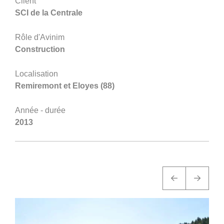
360°
Client
SCI de la Centrale
À propos
Rôle d'Avinim
Réferences
Construction
Actualités
Localisation
Remiremont et Eloyes (88)
Année - durée
2013
Découvrir Avinim
Ensemble en confiance