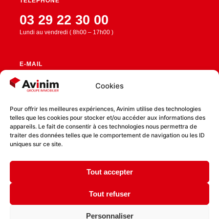
TÉLÉPHONE
03 29 22 30 00
Lundi au vendredi ( 8h00 – 17h00 )
E-MAIL
contact@avinim.fr
Cookies
Pour offrir les meilleures expériences, Avinim utilise des technologies
telles que les cookies pour stocker et/ou accéder aux informations des
RESTEZ CONNECTÉ
appareils. Le fait de consentir à ces technologies nous permettra de
traiter des données telles que le comportement de navigation ou les ID
uniques sur ce site.
Tout accepter
Politique de confidentialité
Politique de cookies
Tout refuser
Personnaliser