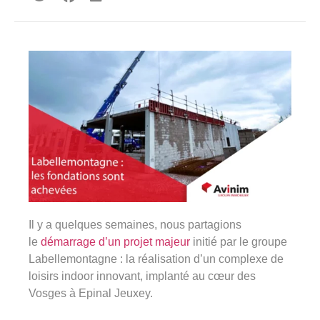
360°
À propos
Réferences
Actualités
Découvrir Avinim
Il y a quelques semaines, nous partagions
Ensemble en confiance
le
démarrage d’un projet majeur
initié par le groupe
Labellemontagne : la réalisation d’un complexe de
loisirs indoor innovant, implanté au cœur des
Vosges à Epinal Jeuxey.