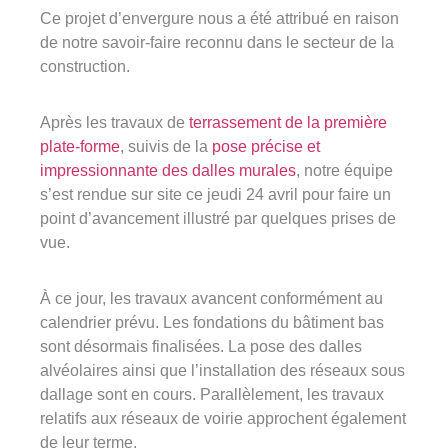
Ce projet d’envergure nous a été attribué en raison
Groupe Avinim
de notre savoir-faire reconnu dans le secteur de la
construction.
03 29 22 30 00
Lundi au vendredi ( 8h00 – 17h00 )
Après les travaux de
terrassement de la première
plate-forme
, suivis de la
pose précise et
Avinim Construction
impressionnante des dalles murales
, notre équipe
s’est rendue sur site ce jeudi 24 avril pour faire un
03 29 29 09 97
point d’avancement illustré par quelques prises de
Lundi au vendredi ( 8h00 – 17h00 )
vue.
À ce jour, les travaux avancent conformément au
calendrier prévu. Les fondations du bâtiment bas
sont désormais finalisées. La pose des dalles
alvéolaires ainsi que l’installation des réseaux sous
dallage sont en cours. Parallèlement, les travaux
relatifs aux réseaux de voirie approchent également
de leur terme.