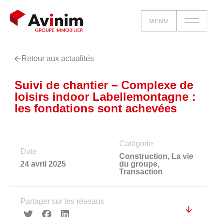
MENU
Retour aux actualités
Vos besoins
Suivi de chantier – Complexe de
Nos solutions
loisirs indoor Labellemontagne :
les fondations sont achevées
Le groupe
Réalisations
Catégorie
Date
Construction
,
La vie
24 avril 2025
du groupe
,
Nous rejoindre
Transaction
Accueil
Partager sur les réseaux